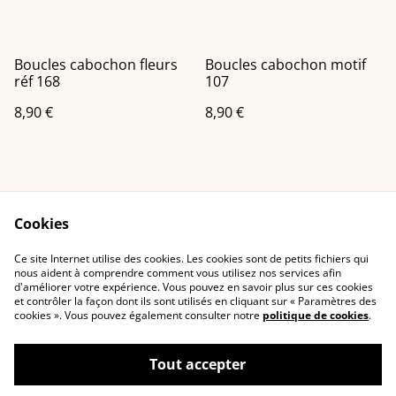
Boucles cabochon fleurs
Boucles cabochon motif
réf 168
107
8,90 €
8,90 €
Cookies
Ce site Internet utilise des cookies. Les cookies sont de petits fichiers qui
nous aident à comprendre comment vous utilisez nos services afin
Contactez-nous
Conditions
d'améliorer votre expérience. Vous pouvez en savoir plus sur ces cookies
Politique de
Politique de cookies
et contrôler la façon dont ils sont utilisés en cliquant sur « Paramètres des
confidentialité
cookies ». Vous pouvez également consulter notre
politique de cookies
.
Tout accepter
©
2026
Ad creations