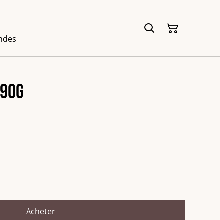
ndes
 90g
Acheter