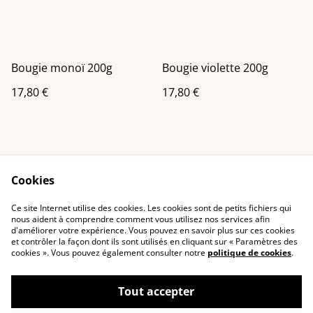
Bougie monoï 200g
Bougie violette 200g
17,80 €
17,80 €
Cookies
Ce site Internet utilise des cookies. Les cookies sont de petits fichiers qui
nous aident à comprendre comment vous utilisez nos services afin
Contactez-nous
Conditions
d'améliorer votre expérience. Vous pouvez en savoir plus sur ces cookies
Politique de
Politique de cookies
et contrôler la façon dont ils sont utilisés en cliquant sur « Paramètres des
confidentialité
cookies ». Vous pouvez également consulter notre
politique de cookies
.
Tout accepter
©
2026
Ad creations